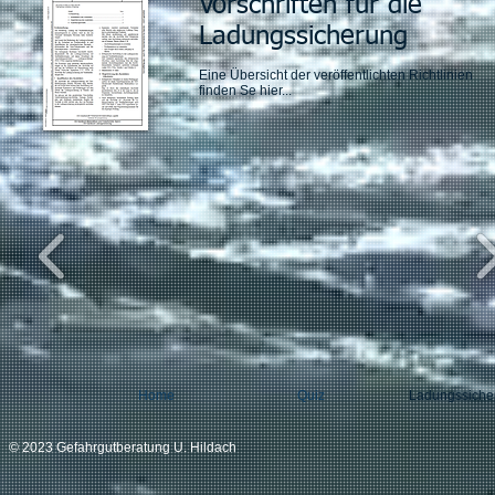
Vorschriften für die
Ladungssicherung
Eine Übersicht der veröffentlichten Richtlinien
finden Se hier...
Home
Quiz
Ladungssiche
© 2023 Gefahrgutberatung U. Hildach