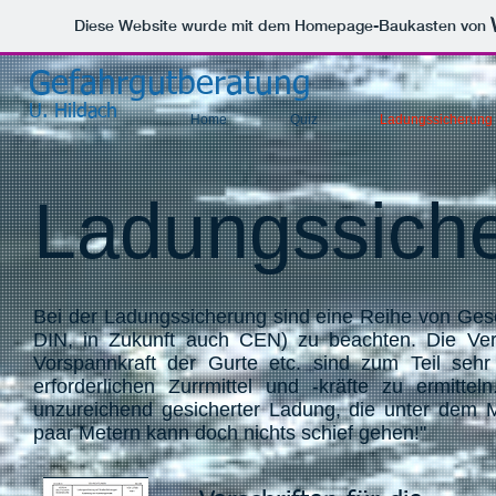
Diese Website wurde mit dem Homepage-Baukasten von
Gefahrgutberatung
U. Hildach
Home
Quiz
Ladungssicherung
Ladungssich
Bei der Ladungssicherung sind eine Reihe von Geset
DIN, in Zukunft auch CEN) zu beachten. Die Verf
Vorspannkraft der Gurte etc. sind zum Teil sehr
erforderlichen Zurrmittel und -kräfte zu ermit
unzureichend gesicherter Ladung, die unter dem Mo
paar Metern kann doch nichts schief gehen!"